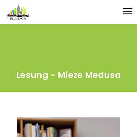
Direkt zum Inhalt
Haup
Lesung - Mieze Medusa